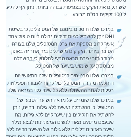
ששותלים את הזקיקים בצפיפות גבוהה ביותר, ניתן אף להגיע
ל-100 זקיקים בס"מ מרובע.
במרכז שלנו חוסכים בזמנם של המטופלים, כי בשיטת
DHI
ניתן להשתיל כמות זקיקים גדולה ביום טיפול אחד
אשר לרוב מספקת את צרכי המטופלים שלנו בצורה
הטובה ביותר, הזקיקים מושתלים בזה אחר זה באופן
מבוקר תוך יצירת מראה טבעי לחלוטין כי ההשתלה
מבוססת על שימוש בשיער של המטופל.
במרכז שלנו מבטיחים למטופלים שלנו התאוששות
והחלמה מהירה, המטופל יכול לחזור לעבודה ופעילויות
רגילות לאחר ההשתלה ללא כל שינוי גלוי במראה שלו.
במרכז שלנו שומרים על מראה השיער הטבעי של
המטופל, כי ההשתלה נעשית ללא גילוח. דהיינו, ניתן
להשתיל את הזקיקים בין שיער קיים ללא גילוח, מה
שבעצם מתאים מאוד לנשים המעוניינות לבצע מילוי
שיער באזורים דלילים ללא גילוח של השיער הקיים ללא
תלות באורך. יתר על כן ניתן להגיע לתוצאות יפות מאוד