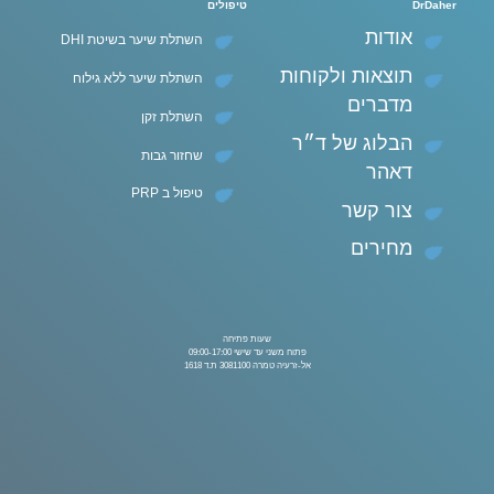
DrDaher
טיפולים
אודות
השתלת שיער בשיטת DHI
תוצאות ולקוחות
השתלת שיער ללא גילוח
מדברים
השתלת זקן
הבלוג של ד״ר
שחזור גבות
דאהר
טיפול ב PRP
צור קשר
מחירים
שעות פתיחה
פתוח משני עד שישי 09:00-17:00
אל-זרעיה טמרה 3081100 ת.ד 1618