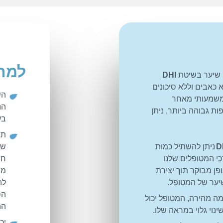
למה
 שיער בשיטת
DHI
כאבים וללא סיכונים
הש
ן משמעותי מאחר
הנ
 גבוהה ביותר, ניתן
בע
תה
D
ניתן להשתיל כמות
שא
י המטופלים שלנו
חי
פן מבוקר תוך יצירת
מו
יער של המטופל.
לה
הס
ה מהירה, המטופל יכול
הה
נוי גלוי במראה שלו.
יכ