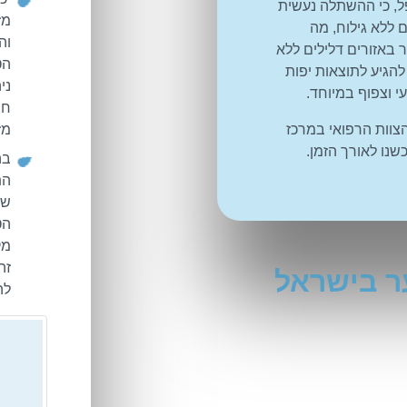
ל, כי ההשתלה נעשית
מז
ם ללא גילוח, מה
וה
 באזורים דלילים ללא
הט
להגיע לתוצאות יפות
ני
 וצפוף במיוחד.
חו
והצוות הרפואי במרכז
מז
שנו לאורך הזמן.
בה
הת
שב
הט
מק
זה
ר בישראל
לה