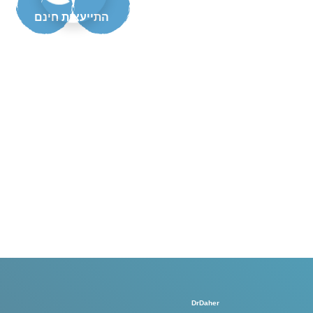
התייעצות חינם
DrDaher